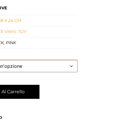
IVE
 38 X 24 CM
E VINYL TOY
K, PINK
Al Carrello
P