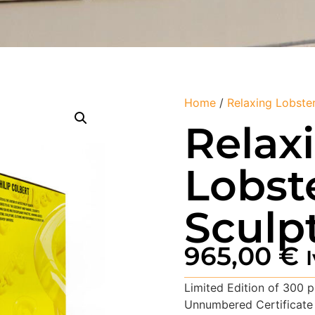
Home
/
Relaxing Lobste
Relax
Lobst
Sculp
965,00
€
Limited Edition of 300 pl
Unnumbered Certificate