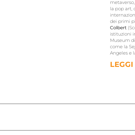
metaverso, i
la pop art,
internazion
dei primi 
Colbert
(Sc
istituzion
Museum di 
come la Sej
Angeles e l
LEGGI