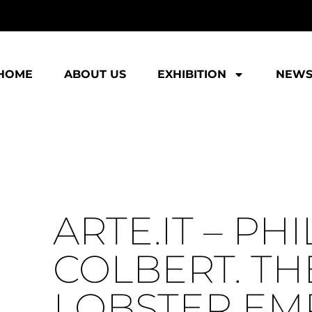
HOME
ABOUT US
EXHIBITION
NEW
ARTE.IT – PHI
COLBERT. TH
LOBSTER EM