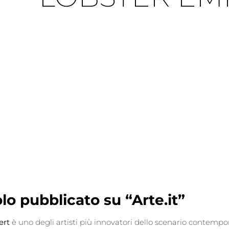
olo pubblicato su “Arte.it”
ert
è uno degli artisti più innovatori dello scenario contempo