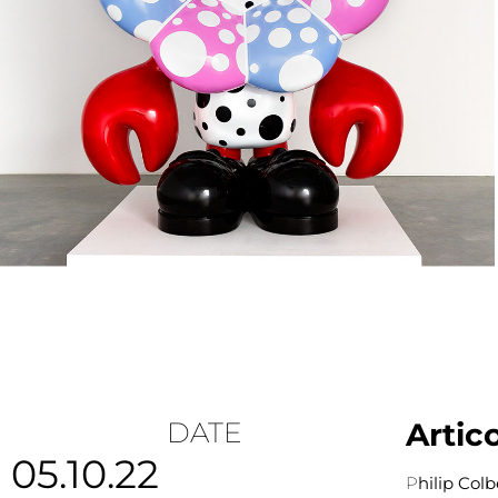
DATE
Artic
05.10.22
P
hilip Colb