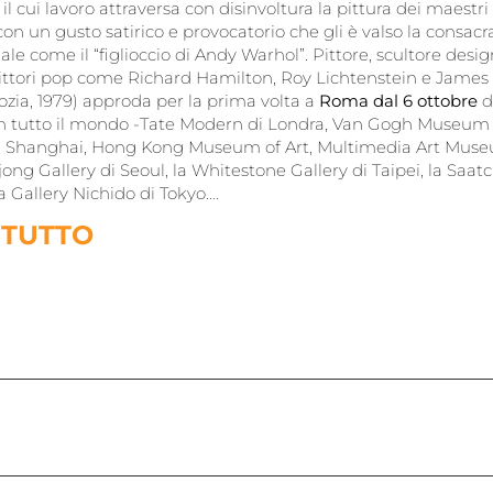
l cui lavoro attraversa con disinvoltura la pittura dei maestri de
 con un gusto satirico e provocatorio che gli è valso la consac
ale come il “figlioccio di Andy Warhol”. Pittore, scultore desig
pittori pop come Richard Hamilton, Roy Lichtenstein e James
ozia, 1979) approda per la prima volta a
Roma dal 6 ottobre
d
i in tutto il mondo -Tate Modern di Londra, Van Gogh Museu
Shanghai, Hong Kong Museum of Art, Multimedia Art Museum
ong Gallery di Seoul, la Whitestone Gallery di Taipei, la Saatc
a Gallery Nichido di Tokyo….
 TUTT
O